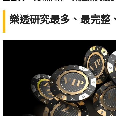
樂透研究最多、最完整