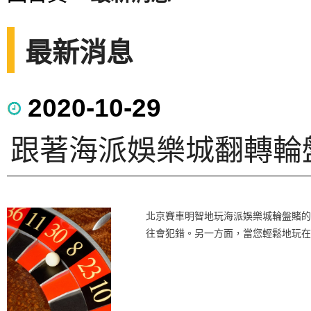
最新消息
2020-10-29
跟著海派娛樂城翻轉輪
北京賽車明智地玩海派娛樂城輪盤賭的
往會犯錯。另一方面，當您輕鬆地玩在線