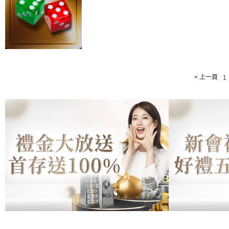
< 上一頁
1