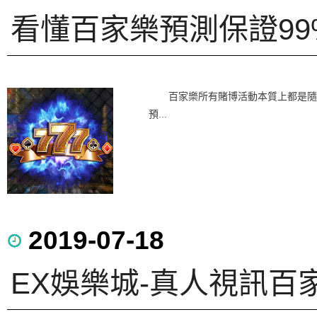
看懂百家樂預測保證99%
百家樂所有賭博活動本質上都是隨機
預...
2019-07-18
EX娛樂城-真人視訊百