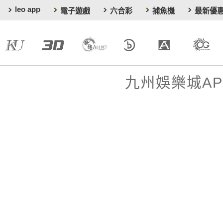
leo app
電子遊戲
六合彩
捕魚機
最新優
九州娛樂城AP