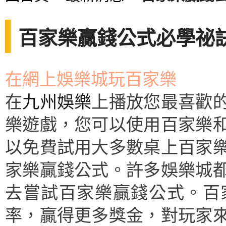
百家樂贏錢公式必學祕
在網上娛樂城玩百家樂
在
九州娛樂
上播放您最喜歡
樂遊戲，您可以使用百家樂
以免費試用大多數桌上百家
家樂贏錢公式。許多娛樂城
去嘗試百家樂贏錢公式。百
率，贏得更多獎金，對玩家