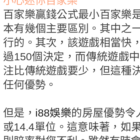
小心迷你百家樂
百家樂贏錢公式最小百家樂
本有幾個主要區別。其中之
行的。其次，該遊戲相當快
過150個決定，而傳統遊戲
注比傳統遊戲要少，但這種
任何優勢。
但是，
i88娛樂
的房屋優勢令人
或14.4單位。這意味著，