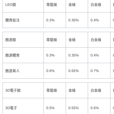
LEO館
尊龍級
金級
白金級
體育投注
0.3%
0.35%
0.4%
酷游館
尊龍級
金級
白金級
酷游體育
0.3%
0.35%
0.4%
酷游真人
0.6%
0.65%
0.7%
3D電子館
尊龍級
金級
白金級
3D電子
0.5%
0.55%
0.6%