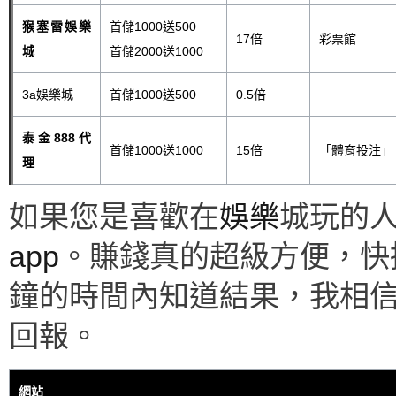
猴塞雷娛樂
首儲1000送500
17倍
彩票館
城
首儲2000送1000
3a娛樂城
首儲1000送500
0.5倍
泰金888代
首儲1000送1000
15倍
「體育投注」
理
如果您是喜歡在
娛樂
城玩的
app
。賺錢真的超級方便，快
鐘的時間內知道結果，我相
回報。
網站