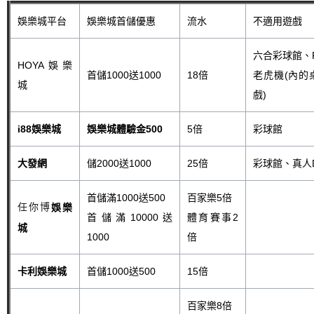
娛樂城平台
娛樂城首儲優惠
流水
不適用遊戲
六合彩球館、P
HOYA娛樂
首儲1000送1000
18倍
老虎機(內的
城
戲)
i88娛樂城
娛樂城體驗金500
5倍
彩球館
大發網
儲2000送1000
25倍
彩球館、真人
首儲滿1000送500
百家樂5倍
任你博
娛樂
首儲滿10000送
體育賽事2
城
1000
倍
卡利娛樂城
首儲1000送500
15倍
百家樂8倍