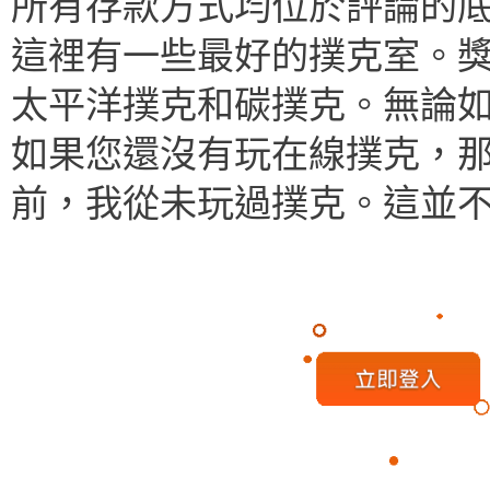
所有存款方式均位於評論的
這裡有一些最好的撲克室。
太平洋撲克和碳撲克。無論
如果您還沒有玩在線撲克，
前，我從未玩過撲克。這並