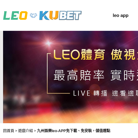
leo app
回首頁
>
遊戲介紹
>
九州娛樂leo-APP免下載、免安裝，儲值贈點