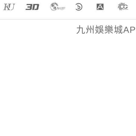
九州娛樂城AP