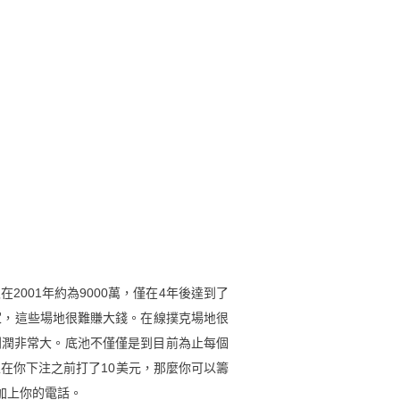
001年約為9000萬，僅在4年後達到了
家，這些場地很難賺大錢。在線撲克場地很
利潤非常大。底池不僅僅是到目前為止每個
在你下注之前打了10美元，那麼你可以籌
額加上你的電話。