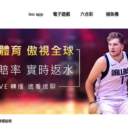
leo app
電子遊戲
六合彩
捕魚機
牌裡秘密