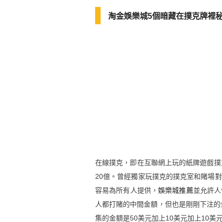
淘金娛樂城5個暗藏在撲克牌裡
在線撲克，即在互聯網上玩的紙牌遊戲撲克
20億。曾經獨家玩撲克的撲克室和賭場
容易為所有人提供，
娛樂城推薦
並允許人
人都打賭的中間金額，但也是剛剛下注的
集的金額是50美元加上10美元加上10